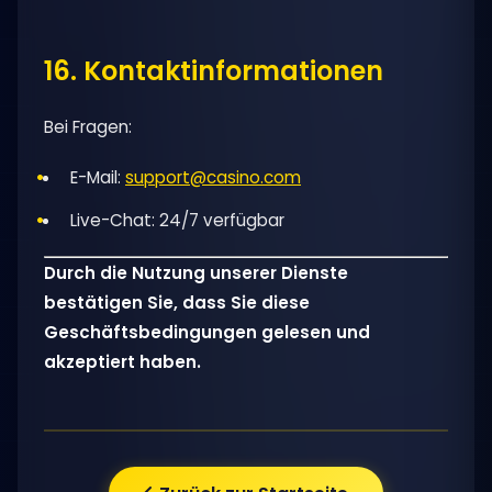
16. Kontaktinformationen
Bei Fragen:
E-Mail:
support@casino.com
Live-Chat: 24/7 verfügbar
Durch die Nutzung unserer Dienste
bestätigen Sie, dass Sie diese
Geschäftsbedingungen gelesen und
akzeptiert haben.