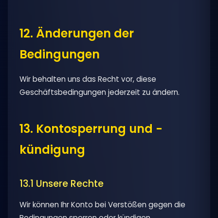
12. Änderungen der
Bedingungen
Wir behalten uns das Recht vor, diese
Geschäftsbedingungen jederzeit zu ändern.
13. Kontosperrung und -
kündigung
13.1 Unsere Rechte
Wir können Ihr Konto bei Verstößen gegen die
Bedingungen sperren oder kündigen.