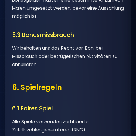
Malen umgesetzt werden, bevor eine Auszahlung
möglich ist.
5.3 Bonusmissbrauch
Wir behalten uns das Recht vor, Boni bei
Missbrauch oder betrügerischen Aktivitäten zu
annullieren.
6. Spielregeln
6.1 Faires Spiel
Alle Spiele verwenden zertifizierte
Zufallszahlengeneratoren (RNG).