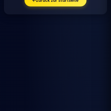
Zurück zur Startseite