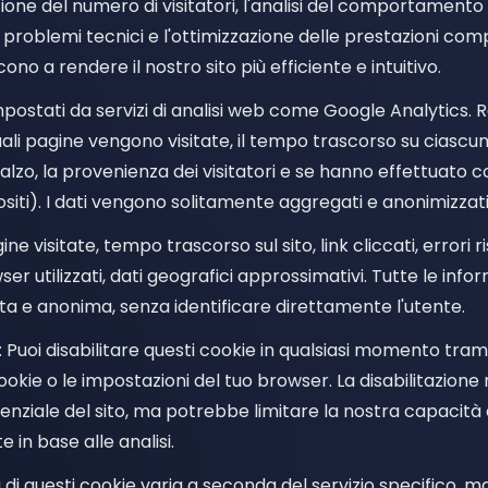
ione del numero di visitatori, l'analisi del comportamento 
di problemi tecnici e l'ottimizzazione delle prestazioni comp
ono a rendere il nostro sito più efficiente e intuitivo.
mpostati da servizi di analisi web come Google Analytics.
ali pagine vengono visitate, il tempo trascorso su ciascuna 
lzo, la provenienza dei visitatori e se hanno effettuato c
ositi). I dati vengono solitamente aggregati e anonimizzati
gine visitate, tempo trascorso sul sito, link cliccati, errori ri
ser utilizzati, dati geografici approssimativi. Tutte le inf
a e anonima, senza identificare direttamente l'utente.
: Puoi disabilitare questi cookie in qualsiasi momento tram
ookie o le impostazioni del tuo browser. La disabilitazi
senziale del sito, ma potrebbe limitare la nostra capacità 
e in base alle analisi.
a di questi cookie varia a seconda del servizio specifico,