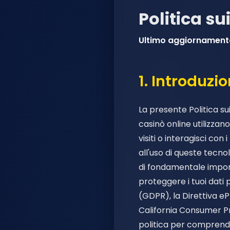
Politica su
Ultimo aggiornament
1. Introduzi
La presente Politica su
casinò online utilizzan
visiti o interagisci co
all'uso di queste tecnol
di fondamentale import
proteggere i tuoi dati 
(GDPR), la Direttiva eP
California Consumer P
politica per comprender