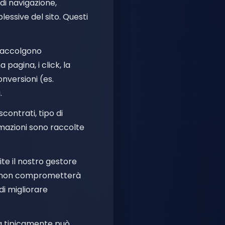
di navigazione,
lessive del sito. Questi
 Raccolgono
pagina, i click, la
onversioni (es.
.
scontrati, tipo di
ormazioni sono raccolte
ite il nostro gestore
one non comprometterà
di migliorare
 ma tipicamente può