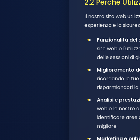
2.2 Perché Utili
Il nostro sito web utili
esperienza e la sicure
Funzionalità del
sito web e l'utili
delle sessioni di 
Miglioramento de
ricordando le tue
risparmiandoti la n
Analisi e prestaz
web e le nostre ap
identificare aree 
migliore.
Marketing e pub