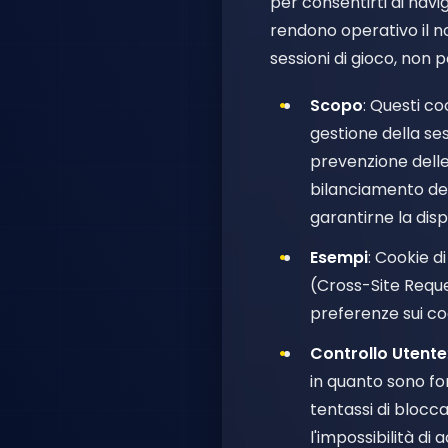
per consentirti di navig
rendono operativo il no
sessioni di gioco, non 
Scopo
: Questi co
gestione della ses
prevenzione delle
bilanciamento del 
garantirne la dispo
Esempi
: Cookie d
(Cross-Site Reque
preferenze sui co
Controllo Utente
in quanto sono fon
tentassi di blocc
l'impossibilità di