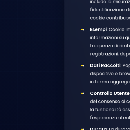
include la misuraz
l'identificazione 
cookie contribuisc
Esempi
: Cookie i
informazioni su qu
frequenza di rimba
registrazioni, dep
Dati Raccolti
: Pa
dispositivo e brow
in forma aggregat
Controllo Utente
del consenso ai c
la funzionalità es
l'esperienza utent
Durata
: La durat