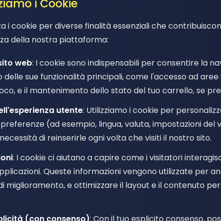
zziamo i Cookie
zza i cookie per diverse finalità essenziali che contribuisco
zza della nostra piattaforma:
 sito web
: I cookie sono indispensabili per consentire la n
zzo delle sue funzionalità principali, come l'accesso ad aree 
gioco, e il mantenimento dello stato del tuo carrello, se pr
ll'esperienza utente
: Utilizziamo i cookie per personaliz
 preferenze (ad esempio, lingua, valuta, impostazioni del
ecessità di reinserirle ogni volta che visiti il nostro sito.
ioni
: I cookie ci aiutano a capire come i visitatori interagis
plicazioni. Queste informazioni vengono utilizzate per ana
di miglioramento, e ottimizzare il layout e il contenuto per o
blicità (con consenso)
: Con il tuo esplicito consenso, pos