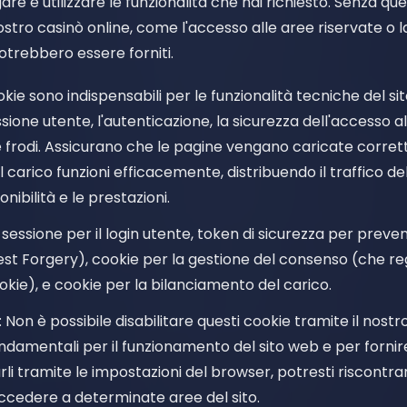
are e utilizzare le funzionalità che hai richiesto. Senza ques
stro casinò online, come l'accesso alle aree riservate o l
potrebbero essere forniti.
okie sono indispensabili per le funzionalità tecniche del 
sione utente, l'autenticazione, la sicurezza dell'accesso al
 frodi. Assicurano che le pagine vengano caricate corret
carico funzioni efficacemente, distribuendo il traffico del
nibilità e le prestazioni.
i sessione per il login utente, token di sicurezza per prev
st Forgery), cookie per la gestione del consenso (che reg
okie), e cookie per la bilanciamento del carico.
: Non è possibile disabilitare questi cookie tramite il nost
damentali per il funzionamento del sito web e per fornire i
arli tramite le impostazioni del browser, potresti riscont
 accedere a determinate aree del sito.