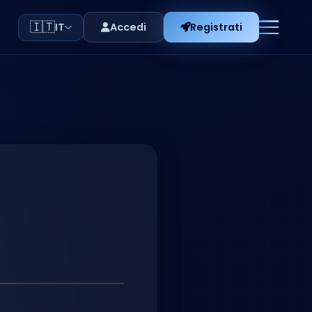
🇮🇹
Accedi
Registrati
IT