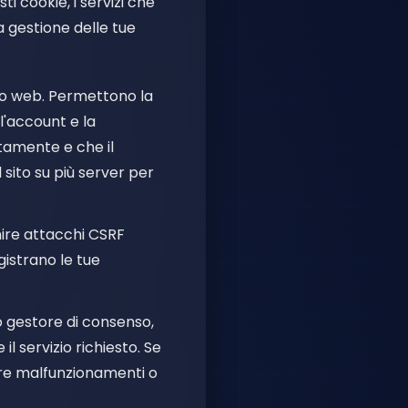
ti cookie, i servizi che
a gestione delle tue
sito web. Permettono la
l'account e la
tamente e che il
 sito su più server per
enire attacchi CSRF
istrano le tue
ro gestore di consenso,
l servizio richiesto. Se
rare malfunzionamenti o