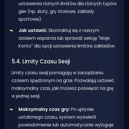
ustawienia różnych limitów dla różnych typów
gier (np. sloty, gry stołowe, zakłady
sportowe).
Jak ustawić:
Skontaktuj się z naszym
działem wsparcia lub sprawdź sekcję "Moje
Konto" dla opcji ustawienia limitów zakładów.
5.4. Limity Czasu Sesji
Limity czasu sesji pomagają w zarządzaniu
czasem spędzonym na grze. Pozwalają ustawić
maksymalny czas, jaki możesz poświęcić na grę
w jednej sesji.
Maksymalny czas gry:
Po upływie
ustalonego czasu, system wyświetli
powiadomienie lub automatycznie wyloguje