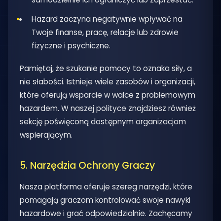
Hazard zaczyna negatywnie wpływać na
Twoje finanse, pracę, relacje lub zdrowie
fizyczne i psychiczne.
Pamiętaj, że szukanie pomocy to oznaka siły, a
nie słabości. Istnieje wiele zasobów i organizacji,
które oferują wsparcie w walce z problemowym
hazardem. W naszej polityce znajdziesz również
sekcję poświęconą dostępnym organizacjom
wspierającym.
5. Narzędzia Ochrony Graczy
Nasza platforma oferuje szereg narzędzi, które
pomagają graczom kontrolować swoje nawyki
hazardowe i grać odpowiedzialnie. Zachęcamy