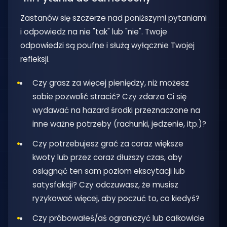
Zastanów się szczerze nad poniższymi pytaniami
i odpowiedz na nie "tak" lub "nie". Twoje
odpowiedzi są poufne i służą wyłącznie Twojej
refleksji.
Czy grasz za więcej pieniędzy, niż możesz
sobie pozwolić stracić? Czy zdarza Ci się
wydawać na hazard środki przeznaczone na
inne ważne potrzeby (rachunki, jedzenie, itp.)?
Czy potrzebujesz grać za coraz większe
kwoty lub przez coraz dłuższy czas, aby
osiągnąć ten sam poziom ekscytacji lub
satysfakcji? Czy odczuwasz, że musisz
ryzykować więcej, aby poczuć to, co kiedyś?
Czy próbowałeś/aś ograniczyć lub całkowicie