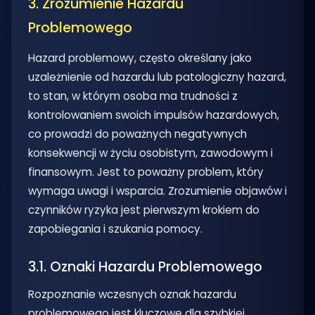
3. Zrozumienie Hazardu
Problemowego
Hazard problemowy, często określany jako
uzależnienie od hazardu lub patologiczny hazard,
to stan, w którym osoba ma trudności z
kontrolowaniem swoich impulsów hazardowych,
co prowadzi do poważnych negatywnych
konsekwencji w życiu osobistym, zawodowym i
finansowym. Jest to poważny problem, który
wymaga uwagi i wsparcia. Zrozumienie objawów i
czynników ryzyka jest pierwszym krokiem do
zapobiegania i szukania pomocy.
3.1. Oznaki Hazardu Problemowego
Rozpoznanie wczesnych oznak hazardu
problemowego jest kluczowe dla szybkiej