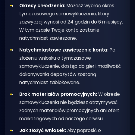
Okresy chłodzenia:
Możesz wybrać okres
tymczasowego samowykluczenia, który
zazwyczaj wynosi od 24 godzin do 6 miesięcy.
W tym czasie Twoje konto zostanie
natychmiast zawieszone.
Natychmiastowe zawieszenie konta:
Po
złożeniu wniosku o tymczasowe
samowykluczenie, dostęp do gier i możliwość
dokonywania depozytów zostaną
natychmiast zablokowane.
Brak materiałów promocyjnych:
W okresie
samowykluczenia nie będziesz otrzymywać
żadnych materiałów promocyjnych ani ofert
marketingowych od naszego serwisu.
Jak złożyć wniosek:
Aby poprosić o