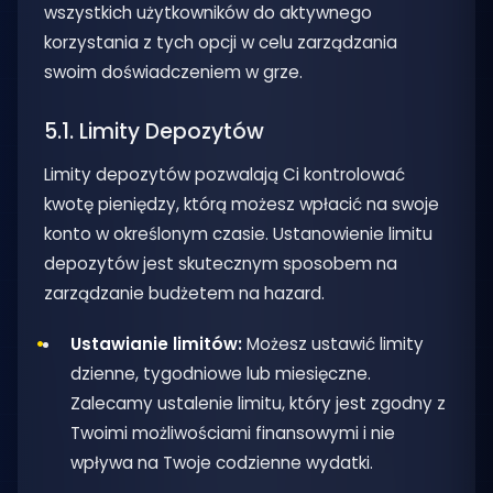
wszystkich użytkowników do aktywnego
korzystania z tych opcji w celu zarządzania
swoim doświadczeniem w grze.
5.1. Limity Depozytów
Limity depozytów pozwalają Ci kontrolować
kwotę pieniędzy, którą możesz wpłacić na swoje
konto w określonym czasie. Ustanowienie limitu
depozytów jest skutecznym sposobem na
zarządzanie budżetem na hazard.
Ustawianie limitów:
Możesz ustawić limity
dzienne, tygodniowe lub miesięczne.
Zalecamy ustalenie limitu, który jest zgodny z
Twoimi możliwościami finansowymi i nie
wpływa na Twoje codzienne wydatki.