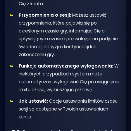
Cię z konta.
Przypomnienia o sesji:
Możesz ustawić
przypomnienia, które pojawią się po
określonym czasie gry, informując Cię o
upływającym czasie i pozwalając na podjęcie
świadomej decyzji o kontynuacji lub
zakończeniu gry.
Funkcje automatycznego wylogowania:
W
niektórych przypadkach system może
automatycznie wylogować Cię po osiągnięciu
limitu czasu, wymuszając przerwę.
Jak ustawić:
Opcje ustawiania limitów czasu
sesji są dostępne w Twoich ustawieniach
konta.