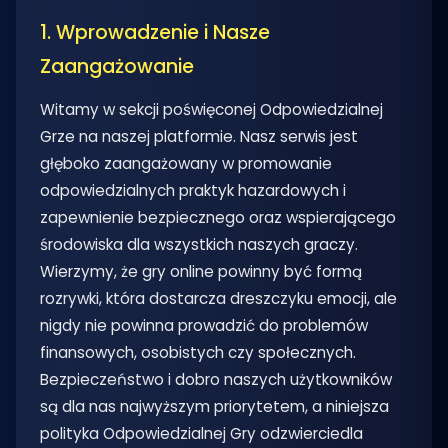
1. Wprowadzenie i Nasze
Zaangażowanie
Witamy w sekcji poświęconej Odpowiedzialnej
Grze na naszej platformie. Nasz serwis jest
głęboko zaangażowany w promowanie
odpowiedzialnych praktyk hazardowych i
zapewnienie bezpiecznego oraz wspierającego
środowiska dla wszystkich naszych graczy.
Wierzymy, że gry online powinny być formą
rozrywki, która dostarcza dreszczyku emocji, ale
nigdy nie powinna prowadzić do problemów
finansowych, osobistych czy społecznych.
Bezpieczeństwo i dobro naszych użytkowników
są dla nas najwyższym priorytetem, a niniejsza
polityka Odpowiedzialnej Gry odzwierciedla