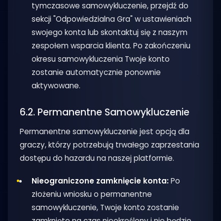
tymczasowe samowykluczenie, przejdź do
sekcji "Odpowiedzialna Gra" w ustawieniach
swojego konta lub skontaktuj się z naszym
zespołem wsparcia klienta. Po zakończeniu
okresu samowykluczenia Twoje konto
zostanie automatycznie ponownie
aktywowane.
6.2. Permanentne Samowykluczenie
Permanentne samowykluczenie jest opcją dla
graczy, którzy potrzebują trwałego zaprzestania
dostępu do hazardu na naszej platformie.
Nieograniczone zamknięcie konta:
Po
złożeniu wniosku o permanentne
samowykluczenie, Twoje konto zostanie
zamknięte na czas nieokreślony i nie będzie