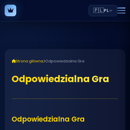
🇵🇱
PL
Strona główna
Odpowiedzialna Gra
Odpowiedzialna Gra
Odpowiedzialna Gra