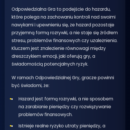
Odpowiedzialna Gra to podejście do hazardu,
które polega na zachowaniu kontroli nad swoimi
nawykami i upewnieniu się, że hazard pozostaje
przyjemną formą rozrywki, a nie staje się źródłem
stresu, problemów finansowych czy uzależnienia.
Kluczem jest znalezienie równowagi między
dreszczykiem emocji, jaki oferują gry, a
świadomością potencjalnych ryzyk.
W ramach Odpowiedzialnej Gry, gracze powinni
być świadomi, że:
Hazard jest formą rozrywki, a nie sposobem
na zarabianie pieniędzy czy rozwiązywanie
problemów finansowych.
Istnieje realne ryzyko utraty pieniędzy, a