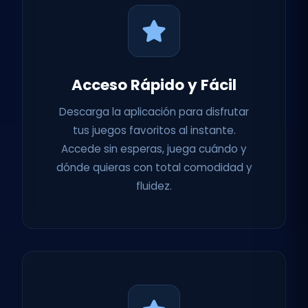
Acceso Rápido y Fácil
Descarga la aplicación para disfrutar
tus juegos favoritos al instante.
Accede sin esperas, juega cuándo y
dónde quieras con total comodidad y
fluidez.