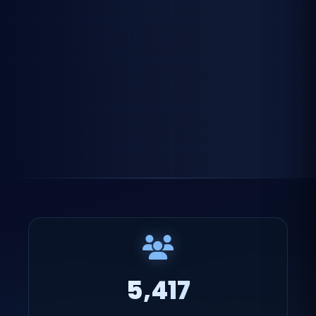
5,417