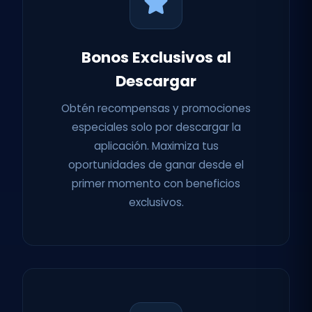
Bonos Exclusivos al
Descargar
Obtén recompensas y promociones
especiales solo por descargar la
aplicación. Maximiza tus
oportunidades de ganar desde el
primer momento con beneficios
exclusivos.