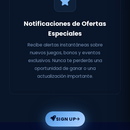
Notificaciones de Ofertas
Especiales
Recibe alertas instantáneas sobre
nuevos juegos, bonos y eventos
exclusivos. Nunca te perderás una
oportunidad de ganar o una
actualización importante.
SIGN UP