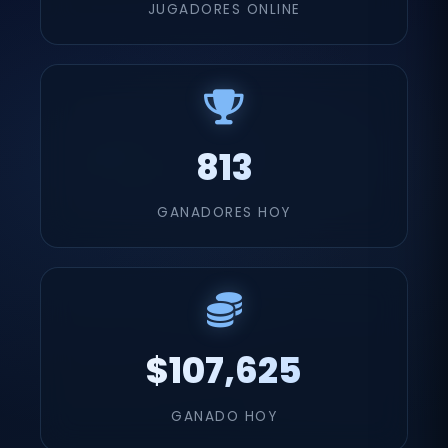
JUGADORES ONLINE
870
GANADORES HOY
$115,598
GANADO HOY