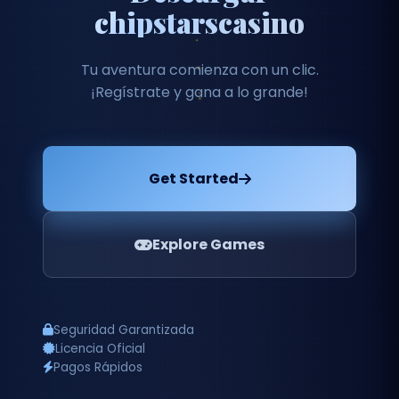
chipstarscasino
Tu aventura comienza con un clic.
¡Regístrate y gana a lo grande!
Get Started
Explore Games
Seguridad Garantizada
Licencia Oficial
Pagos Rápidos