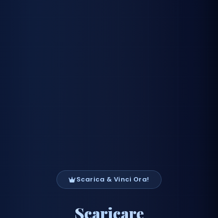
Scarica & Vinci Ora!
Scaricare