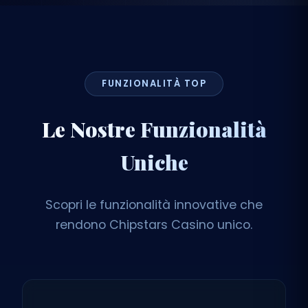
FUNZIONALITÀ TOP
Le Nostre Funzionalità
Uniche
Scopri le funzionalità innovative che
rendono Chipstars Casino unico.