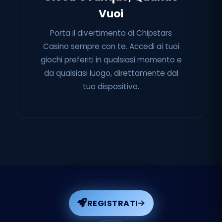
Vuoi
Porta il divertimento di Chipstars
Casino sempre con te. Accedi ai tuoi
giochi preferiti in qualsiasi momento e
da qualsiasi luogo, direttamente dal
tuo dispositivo.
REGISTRATI