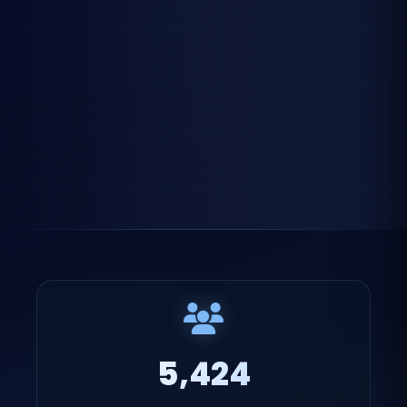
5,424